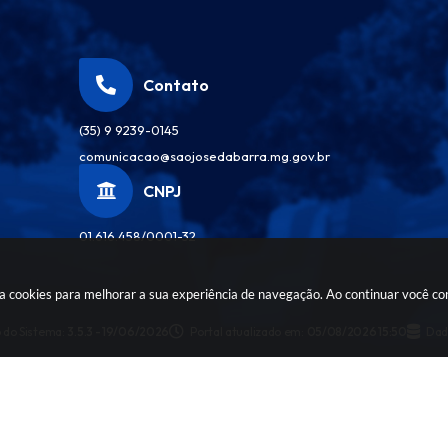
Contato
(35) 9 9239-0145
comunicacao@saojosedabarra.mg.gov.br
CNPJ
01.616.458/0001-32
sa cookies para melhorar a sua experiência de navegação. Ao continuar você c
 do Sistema:
3.5.3 - 19/06/2026
Portal atualizado em:
05/08/2026 15:50
Dad
pyright Instar - 2006-2026. Todos os direitos reservados -
Instar Tecnol