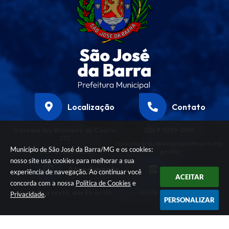
Localização
Contato
Travessa Ary Brasileiro de Castro,
(35) 9 9239-0145
272
comunicacao@saojosedabarra.mg.
Município de São José da Barra/MG e os cookies:
CEP: 37945-000
gov.br
nosso site usa cookies para melhorar a sua
Atendimento
CNPJ
experiência de navegação. Ao continuar você
ACEITAR
concorda com a nossa
Política de Cookies
e
segunda a sexta, das 8h às 16h
01.616.458/0001-32
Privacidade
.
PERSONALIZAR
Versão do Sistema:
3.5.3 - 19/06/2026