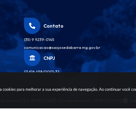
Contato
(35) 9 9239-0145
comunicacao@saojosedabarra.mg.gov.br
CNPJ
01.616.458/0001-32
sa cookies para melhorar a sua experiência de navegação. Ao continuar você c
 do Sistema:
3.5.3 - 19/06/2026
Portal atualizado em:
05/08/2026 15:50
Dad
pyright Instar - 2006-2026. Todos os direitos reservados -
Instar Tecnol