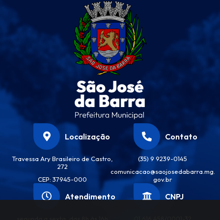
Localização
Contato
Travessa Ary Brasileiro de Castro,
(35) 9 9239-0145
272
comunicacao@saojosedabarra.mg.
CEP: 37945-000
gov.br
Atendimento
CNPJ
segunda a sexta, das 8h às 16h
01.616.458/0001-32