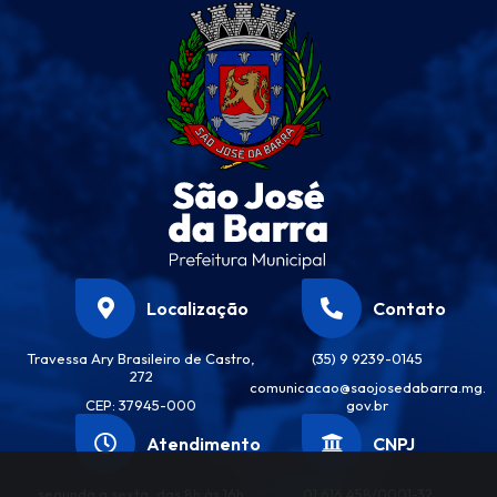
Localização
Contato
Travessa Ary Brasileiro de Castro,
(35) 9 9239-0145
272
comunicacao@saojosedabarra.mg.
CEP: 37945-000
gov.br
Atendimento
CNPJ
segunda a sexta, das 8h às 16h
01.616.458/0001-32