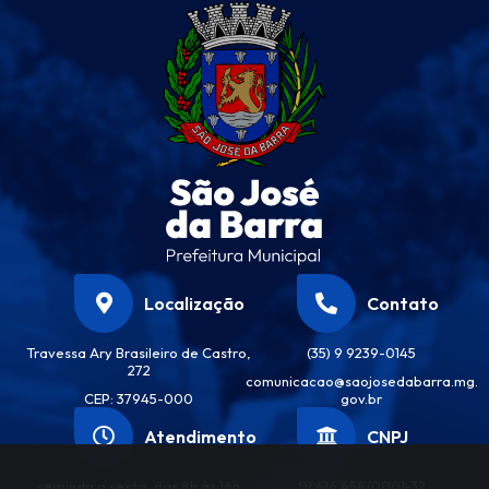
Localização
Contato
Travessa Ary Brasileiro de Castro,
(35) 9 9239-0145
272
comunicacao@saojosedabarra.mg.
CEP: 37945-000
gov.br
Atendimento
CNPJ
segunda a sexta, das 8h às 16h
01.616.458/0001-32