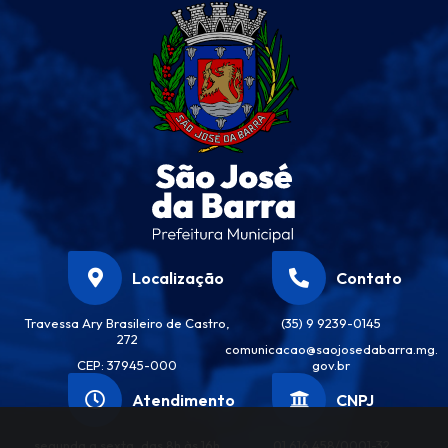
Localização
Contato
Travessa Ary Brasileiro de Castro,
(35) 9 9239-0145
272
comunicacao@saojosedabarra.mg.
CEP: 37945-000
gov.br
Atendimento
CNPJ
segunda a sexta, das 8h às 16h
01.616.458/0001-32