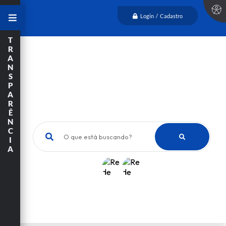
Login / Cadastro
T
R
A
N
S
P
A
R
Ê
N
C
O que está buscando?
I
A