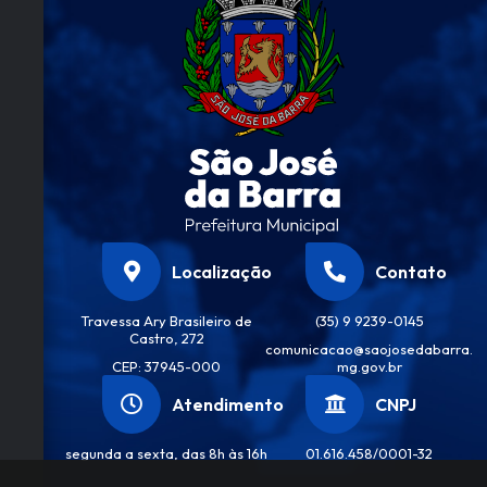
Localização
Contato
Travessa Ary Brasileiro de
(35) 9 9239-0145
Castro, 272
comunicacao@saojosedabarra.
CEP: 37945-000
mg.gov.br
Atendimento
CNPJ
segunda a sexta, das 8h às 16h
01.616.458/0001-32