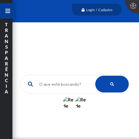
Login / Cadastro
T
R
A
N
S
P
A
R
Ê
N
C
O que está buscando?
I
A