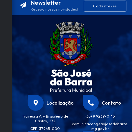
Newsletter
Cadastre-se
Receba nossas novidades!
Localização
Contato
Travessa Ary Brasileiro de
(35) 9 9239-0145
Castro, 272
comunicacao@saojosedabarra.
CEP: 37945-000
mg.gov.br