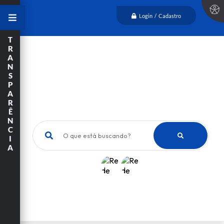
Login / Cadastro
T
R
A
N
S
P
A
R
Ê
N
C
O que está buscando?
I
A