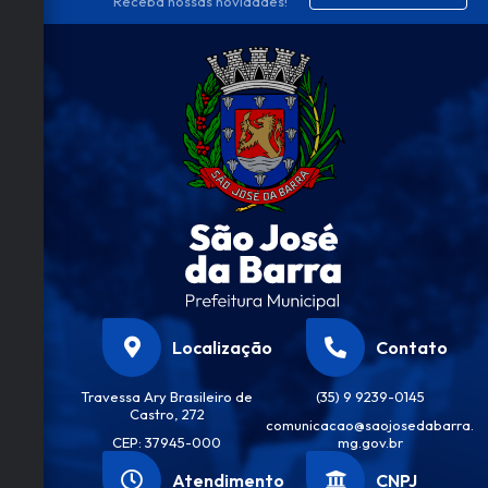
Receba nossas novidades!
Localização
Contato
Travessa Ary Brasileiro de
(35) 9 9239-0145
Castro, 272
comunicacao@saojosedabarra.
CEP: 37945-000
mg.gov.br
Atendimento
CNPJ