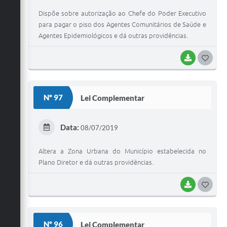
Dispõe sobre autorização ao Chefe do Poder Executivo
para pagar o piso dos Agentes Comunitários de Saúde e
Agentes Epidemiológicos e dá outras providências.
BAIXAR
G
O
S
Nº 97
Lei Complementar
T
E
Data:
08/07/2019
I
Altera a Zona Urbana do Município estabelecida no
Plano Diretor e dá outras providências.
BAIXAR
G
O
S
Nº 96
Lei Complementar