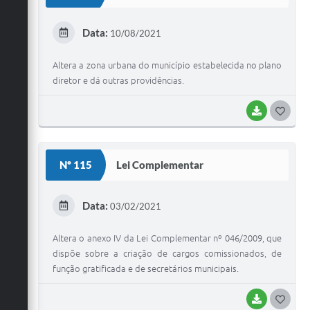
T
E
Data:
10/08/2021
I
Altera a zona urbana do município estabelecida no plano
diretor e dá outras providências.
BAIXAR
G
O
S
Nº 115
Lei Complementar
T
E
Data:
03/02/2021
I
Altera o anexo IV da Lei Complementar nº 046/2009, que
dispõe sobre a criação de cargos comissionados, de
função gratificada e de secretários municipais.
BAIXAR
G