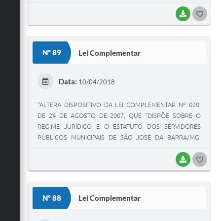
BAIXAR
G
O
S
Nº 89
Lei Complementar
T
E
Data:
10/04/2018
I
“ALTERA DISPOSITIVO DA LEI COMPLEMENTAR Nº 020,
DE 24 DE AGOSTO DE 2007, QUE “DISPÕE SOBRE O
REGIME JURÍDICO E O ESTATUTO DOS SERVIDORES
PÚBLICOS MUNICIPAIS DE SÃO JOSÉ DA BARRA/MG,
INCLUINDO SUAS AUTARQUIAS E FUNDAÇÕES PÚBLICAS
E DÁ OUTRAS PROVIDÊNCIAS”.
BAIXAR
G
O
S
Nº 88
Lei Complementar
T
E