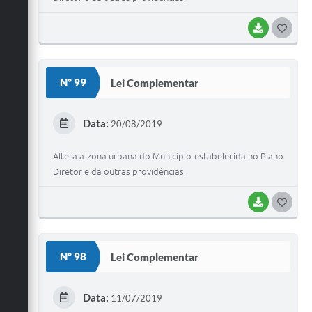
BAIXAR
G
O
S
Nº 99
Lei Complementar
T
E
Data:
20/08/2019
I
Altera a zona urbana do Município estabelecida no Plano
Diretor e dá outras providências.
BAIXAR
G
O
S
Nº 98
Lei Complementar
T
E
Data:
11/07/2019
I