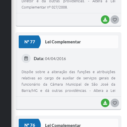
Diretor e dá outras providências. - Altera a Lei
Complementar nº 027/2008.
BAIXAR
G
O
S
Nº 77
Lei Complementar
T
E
Data:
04/04/2016
I
Dispõe sobre a alteração das funções e atribuições
relativas ao cargo de auxiliar de serviços gerais de
funcionário da Câmara Municipal de São José da
Barra/MG e dá outras providências. - Altera a Lei
Complementar nº 054/2011.
BAIXAR
G
O
S
Nº 76
Lei Complementar