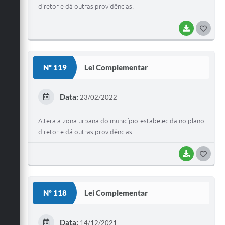
diretor e dá outras providências.
BAIXAR
G
O
S
Nº 119
Lei Complementar
T
E
Data:
23/02/2022
I
Altera a zona urbana do município estabelecida no plano
diretor e dá outras providências.
BAIXAR
G
O
S
Nº 118
Lei Complementar
T
E
Data:
14/12/2021