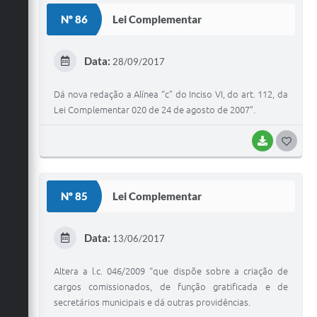
S
Nº 86
Lei Complementar
T
E
Data:
28/09/2017
I
Dá nova redação a Alínea “c” do Inciso VI, do art. 112, da
Lei Complementar 020 de 24 de agosto de 2007”.
BAIXAR
G
O
S
Nº 85
Lei Complementar
T
E
Data:
13/06/2017
I
Altera a l.c. 046/2009 “que dispõe sobre a criação de
cargos comissionados, de função gratificada e de
secretários municipais e dá outras providências.