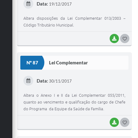
Data:
19/12/2017
I
Altera disposições da Lei Complementar 013/2003 –
Código Tributário Municipal.
BAIXAR
G
O
S
Nº 87
Lei Complementar
T
E
Data:
30/11/2017
I
Altera o Anexo I e II da Lei Complementar 055/2011,
quanto ao vencimento e qualificação do cargo de Chefe
do Programa da Equipe da Saúde da Família.
BAIXAR
G
O