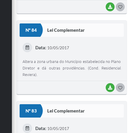
BAIXAR
G
O
S
Nº 84
Lei Complementar
T
E
Data:
10/05/2017
I
Altera a zona urbana do Município estabelecida no Plano
Diretor e dá outras providências. (Cond. Residencial
Reviera).
BAIXAR
G
O
S
Nº 83
Lei Complementar
T
E
Data:
10/05/2017