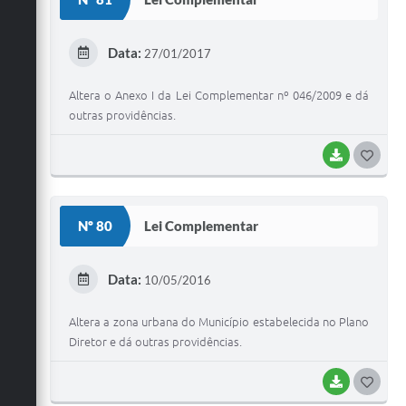
T
E
Data:
27/01/2017
I
Altera o Anexo I da Lei Complementar nº 046/2009 e dá
outras providências.
BAIXAR
G
O
S
Nº 80
Lei Complementar
T
E
Data:
10/05/2016
I
Altera a zona urbana do Município estabelecida no Plano
Diretor e dá outras providências.
BAIXAR
G