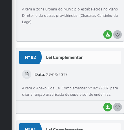
I
Altera a zona urbana do Município estabelecida no Plano
Diretor e dá outras providências. (Chácaras Cantinho do
Lago).
BAIXAR
G
O
S
Nº 82
Lei Complementar
T
E
Data:
29/03/2017
I
Altera o Anexo II da Lei Complementar Nº 021/2007, para
criar a função gratificada de supervisor de endemias.
BAIXAR
G
O
S
Nº 81
Lei Complementar