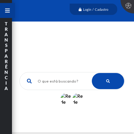
Login / Cadastro
T
R
A
N
S
P
A
R
Ê
N
C
O que está buscando?
I
A