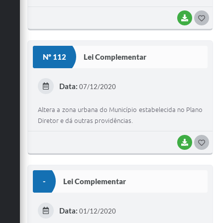
BAIXAR
G
O
S
Nº 112
Lei Complementar
T
E
Data:
07/12/2020
I
Altera a zona urbana do Município estabelecida no Plano
Diretor e dá outras providências.
BAIXAR
G
O
S
-
Lei Complementar
T
E
Data:
01/12/2020
I