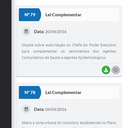
O
S
Nº 79
Lei Complementar
T
E
Data:
20/04/2016
I
Dispõe sobre autorização ao Chefe do Poder Executivo
para complementar os vencimentos dos Agentes
Comunitários de Saúde e Agentes Epidemiológicos.
BAIXAR
G
O
S
Nº 78
Lei Complementar
T
E
Data:
04/04/2016
I
Altera a zona urbana do Município estabelecida no Plano