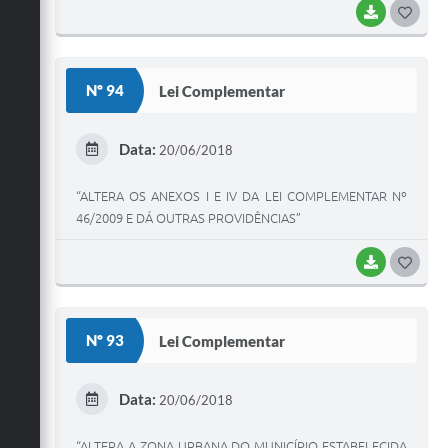
BAIXAR
G
O
S
Nº 94
Lei Complementar
T
E
Data:
20/06/2018
I
“ALTERA OS ANEXOS I E IV DA LEI COMPLEMENTAR Nº
46/2009 E DÁ OUTRAS PROVIDÊNCIAS”
BAIXAR
G
O
S
Nº 93
Lei Complementar
T
E
Data:
20/06/2018
I
“ALTERA A ZONA URBANA DO MUNICÍPIO ESTABELECIDA