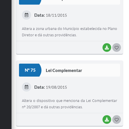
T
E
Data:
18/11/2015
I
Altera a zona urbana do Município estabelecida no Plano
Diretor e dá outras providências.
BAIXAR
G
O
S
Nº 75
Lei Complementar
T
E
Data:
19/08/2015
I
Altera o dispositivo que menciona da Lei Complementar
nº 20/2007 e dá outras providências.
BAIXAR
G
O