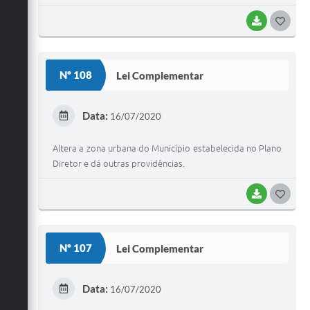
BAIXAR
G
O
S
Nº 108
Lei Complementar
T
E
Data:
16/07/2020
I
Altera a zona urbana do Município estabelecida no Plano
Diretor e dá outras providências.
BAIXAR
G
O
S
Nº 107
Lei Complementar
T
E
Data:
16/07/2020
I