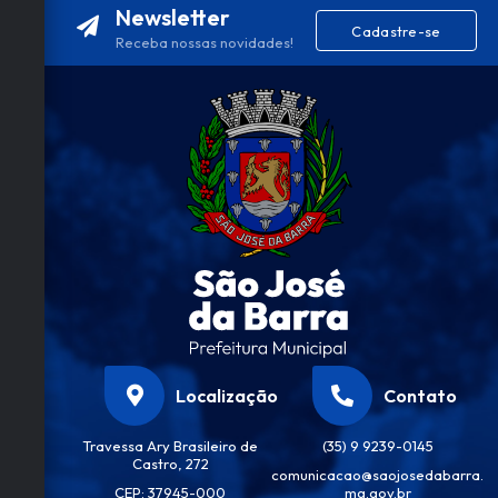
Newsletter
Cadastre-se
T
Receba nossas novidades!
E
I
Localização
Contato
Travessa Ary Brasileiro de
(35) 9 9239-0145
Castro, 272
comunicacao@saojosedabarra.
CEP: 37945-000
mg.gov.br