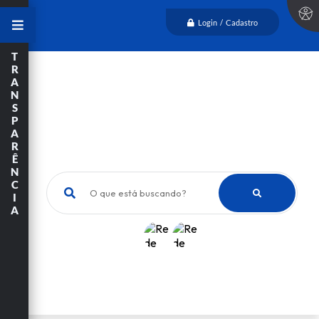
Login / Cadastro
T
R
A
N
S
P
A
R
Ê
N
C
O que está buscando?
I
A