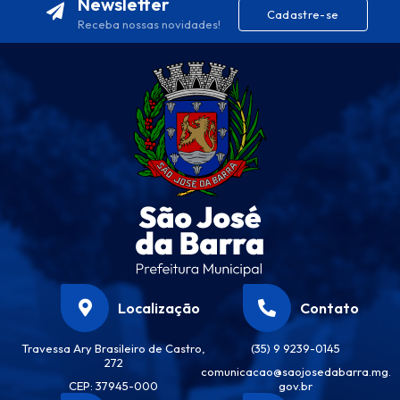
Newsletter
Cadastre-se
Receba nossas novidades!
Localização
Contato
Travessa Ary Brasileiro de Castro,
(35) 9 9239-0145
272
comunicacao@saojosedabarra.mg.
CEP: 37945-000
gov.br