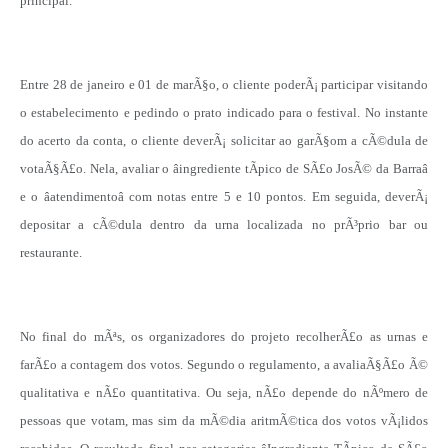
principal.
Entre 28 de janeiro e 01 de marÃ§o, o cliente poderÃ¡ participar visitando
o estabelecimento e pedindo o prato indicado para o festival. No instante
do acerto da conta, o cliente deverÃ¡ solicitar ao garÃ§om a cÃ©dula de
votaÃ§Ã£o. Nela, avaliar o âingrediente tÃ­pico de SÃ£o JosÃ© da Barraâ
e o âatendimentoâ com notas entre 5 e 10 pontos. Em seguida, deverÃ¡
depositar a cÃ©dula dentro da urna localizada no prÃ³prio bar ou
restaurante.
No final do mÃªs, os organizadores do projeto recolherÃ£o as urnas e
farÃ£o a contagem dos votos. Segundo o regulamento, a avaliaÃ§Ã£o Ã©
qualitativa e nÃ£o quantitativa. Ou seja, nÃ£o depende do nÃºmero de
pessoas que votam, mas sim da mÃ©dia aritmÃ©tica dos votos vÃ¡lidos