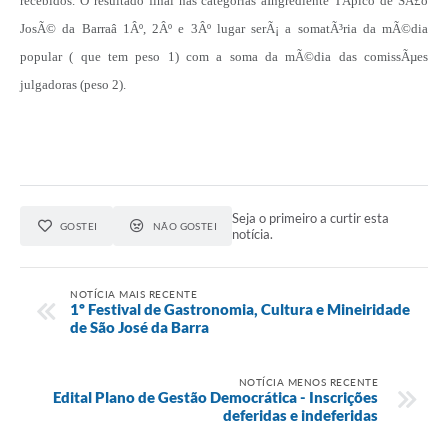
recebidos. O resultado final nas categorias âIngrediente TÃ­pico de SÃ£o
JosÃ© da Barraâ 1Âº, 2Âº e 3Âº lugar serÃ¡ a somatÃ³ria da mÃ©dia
popular ( que tem peso 1) com a soma da mÃ©dia das comissÃµes
julgadoras (peso 2).
Seja o primeiro a curtir esta
GOSTEI
NÃO GOSTEI
notícia.
NOTÍCIA MAIS RECENTE
1º Festival de Gastronomia, Cultura e Mineiridade
de São José da Barra
NOTÍCIA MENOS RECENTE
Edital Plano de Gestão Democrática - Inscrições
deferidas e indeferidas