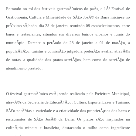
Entrando no rol dos festivais gastronÃ´micos do paÃ­s, o 1Âº Festival de
Gastronomia, Cultura e Mineiridade de SÃ£o JosÃ© da Barra inicia-se no
prÃ³ximo sÃ¡bado, dia 28 de janeiro, reunindo 09 estabelecimentos, entre
bares e restaurantes, situados em diversos bairros urbanos e rurais do
municÃ­pio. Durante o perÃ­odo de 28 de janeiro a 01 de marÃ§o, a
populaÃ§Ã£o, turistas e comissÃ£o julgadora poderÃ£o avaliar, atravÃ©s
de notas, a qualidade dos pratos serviÃ§os, bem como do serviÃ§o de
atendimento prestado.
O festival gastronÃ´mico estÃ¡ sendo realizado pela Prefeitura Municipal,
atravÃ©s da Secretaria de EducaÃ§Ã£o, Cultura, Esporte, Lazer e Turismo.
SÃ£o notÃ³rias a variedade e a criatividade dos proprietÃ¡rios dos bares e
restaurantes de SÃ£o JosÃ© da Barra. Os pratos sÃ£o inspirados na
culinÃ¡ria mineira e brasileira, destacando o milho como ingrediente