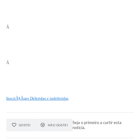
Â
Â
InscriÃ§Ãµes Deferidas e indeferidas
Seja o primeiro a curtir esta
GOSTEI
NÃO GOSTEI
notícia.