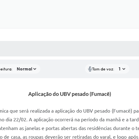
 MÍDIAS
RECEBA NOTÍCIAS
eitura:
Tom de voz:
Aplicação do UBV pesado (Fumacê)
nica que será realizada a aplicação do UBV pesado (Fumacê) pa
no dia 22/02. A aplicação ocorrerá na período da manhã e a tard
enham as janelas e portas abertas das residências durante o t
ro de
casa, as roupas deverão ser retiradas do varal, e logo ap