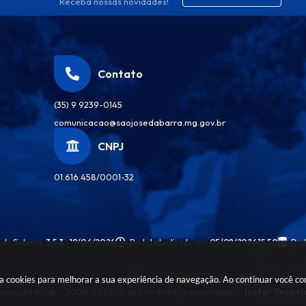
Receba nossas novidades!
Contato
(35) 9 9239-0145
comunicacao@saojosedabarra.mg.gov.br
CNPJ
01.616.458/0001-32
 do Sistema:
3.5.3 - 19/06/2026
Portal atualizado em:
05/08/2026 15:50
Dad
sa cookies para melhorar a sua experiência de navegação. Ao continuar você c
pyright Instar - 2006-2026. Todos os direitos reservados -
Instar Tecnol