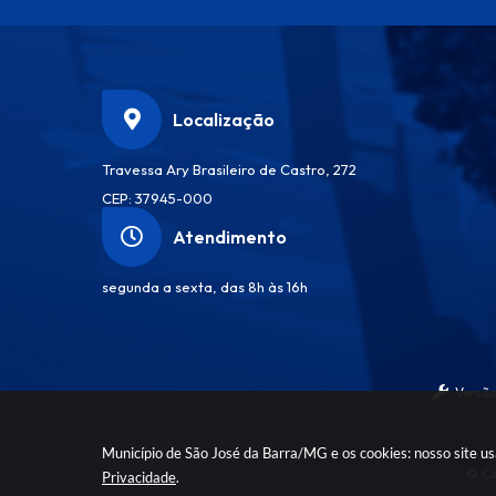
Localização
Travessa Ary Brasileiro de Castro, 272
CEP: 37945-000
Atendimento
segunda a sexta, das 8h às 16h
Versão
Município de São José da Barra/MG e os cookies: nosso site u
© Co
Privacidade
.