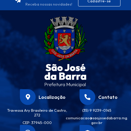
Cadastre-se
Receba nossas novidades!
Localização
Contato
Travessa Ary Brasileiro de Castro,
(35) 9 9239-0145
272
comunicacao@saojosedabarra.mg.
CEP: 37945-000
gov.br