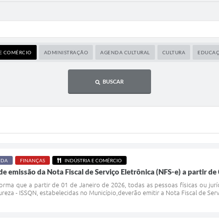
 E COMÉRCIO
ADMINISTRAÇÃO
AGENDA CULTURAL
CULTURA
EDUCA
BUSCAR
NDA
FINANÇAS
INDÚSTRIA E COMÉRCIO
e emissão da Nota Fiscal de Serviço Eletrônica (NFS-e) a partir de
forma que a partir de 01 de Janeiro de 2026, todas as pessoas físicas ou jur
reza - ISSQN, estabelecidas no Município,deverão emitir a Nota Fiscal de Serv