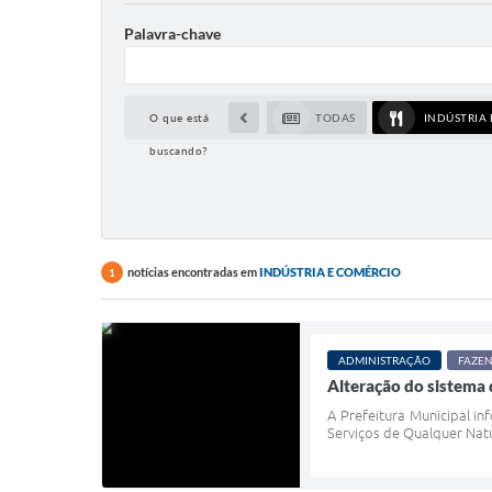
Palavra-chave
O que está
TODAS
INDÚSTRIA
buscando?
notícias encontradas em
INDÚSTRIA E COMÉRCIO
1
ADMINISTRAÇÃO
FAZE
Alteração do sistema d
A Prefeitura Municipal in
Serviços de Qualquer Natu