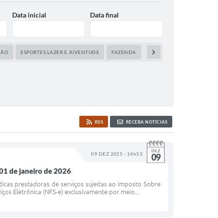
Data inicial
Data final
ÇÃO
ESPORTES,LAZER E JUVENTUDE
FAZENDA
FINANÇAS
PARCERIAS
RSS
RECEBA NOTÍCIAS
DEZ
09 DEZ 2025 - 14h53
09
 01 de janeiro de 2026
ídicas prestadoras de serviços sujeitas ao Imposto Sobre
iços Eletrônica (NFS-e) exclusivamente por meio...