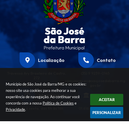
Localização
Contato
Travessa Ary Brasileiro de Castro,
(35) 9 9239-0145
272
comunicacao@saojosedabarra.mg.
Município de São José da Barra/MG e os cookies:
CEP: 37945-000
gov.br
nosso site usa cookies para melhorar a sua
Atendimento
CNPJ
experiência de navegação. Ao continuar você
ACEITAR
concorda com a nossa
Política de Cookies
e
segunda a sexta, das 8h às 16h
01.616.458/0001-32
Privacidade
.
PERSONALIZAR
Versão do Sistema:
3.5.3 - 19/06/2026