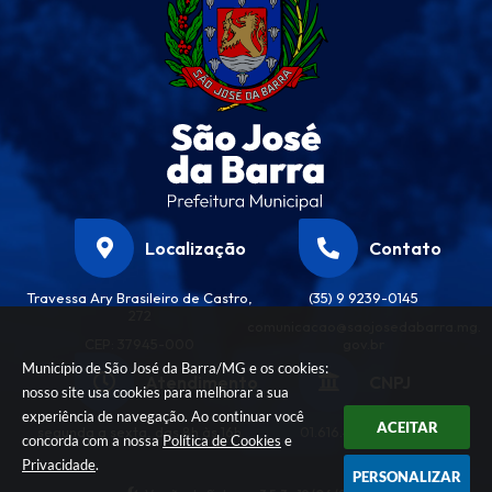
Localização
Contato
Travessa Ary Brasileiro de Castro,
(35) 9 9239-0145
272
comunicacao@saojosedabarra.mg.
CEP: 37945-000
gov.br
Município de São José da Barra/MG e os cookies:
Atendimento
CNPJ
nosso site usa cookies para melhorar a sua
experiência de navegação. Ao continuar você
ACEITAR
segunda a sexta, das 8h às 16h
01.616.458/0001-32
concorda com a nossa
Política de Cookies
e
Privacidade
.
PERSONALIZAR