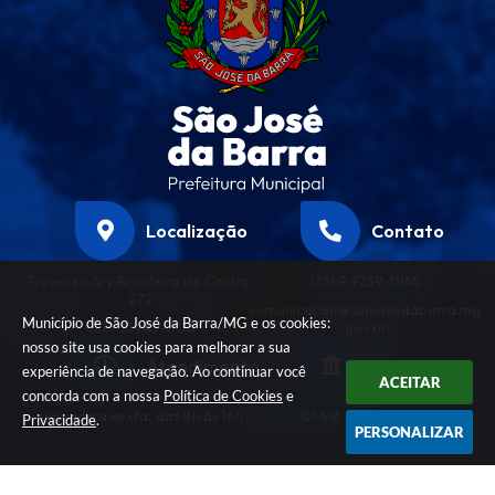
Localização
Contato
Travessa Ary Brasileiro de Castro,
(35) 9 9239-0145
272
comunicacao@saojosedabarra.mg.
Município de São José da Barra/MG e os cookies:
CEP: 37945-000
gov.br
nosso site usa cookies para melhorar a sua
Atendimento
CNPJ
experiência de navegação. Ao continuar você
ACEITAR
concorda com a nossa
Política de Cookies
e
segunda a sexta, das 8h às 16h
01.616.458/0001-32
Privacidade
.
PERSONALIZAR
Versão do Sistema:
3.5.3 - 19/06/2026