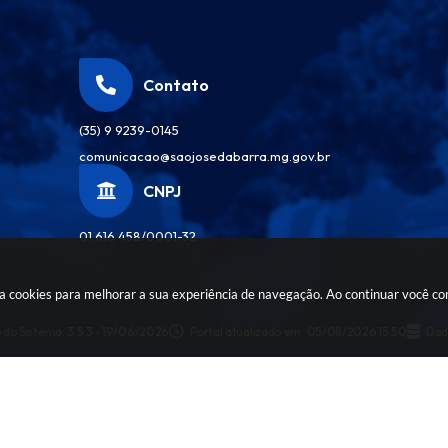
Contato
(35) 9 9239-0145
comunicacao@saojosedabarra.mg.gov.br
CNPJ
01.616.458/0001-32
sa cookies para melhorar a sua experiência de navegação. Ao continuar você c
 do Sistema:
3.5.3 - 19/06/2026
Portal atualizado em:
05/08/2026 15:50
Dad
pyright Instar - 2006-2026. Todos os direitos reservados -
Instar Tecnol