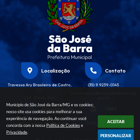
Localização
Contato
Travessa Ary Brasileiro de Castro,
(35) 9 9239-0145
272
comunicacao@saojosedabarra.mg.
CEP: 37945-000
gov.br
Município de São José da Barra/MG e os cookies:
Atendimento
CNPJ
nosso site usa cookies para melhorar a sua
experiência de navegação. Ao continuar você
ACEITAR
segunda a sexta, das 8h às 16h
01.616.458/0001-32
concorda com a nossa
Política de Cookies
e
Privacidade
.
PERSONALIZAR