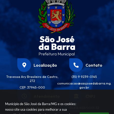
Localização
Contato
Travessa Ary Brasileiro de Castro,
(35) 9 9239-0145
272
comunicacao@saojosedabarra.mg.
CEP: 37945-000
gov.br
Atendimento
CNPJ
Município de São José da Barra/MG e os cookies:
segunda a sexta, das 8h às 16h
01.616.458/0001-32
nosso site usa cookies para melhorar a sua