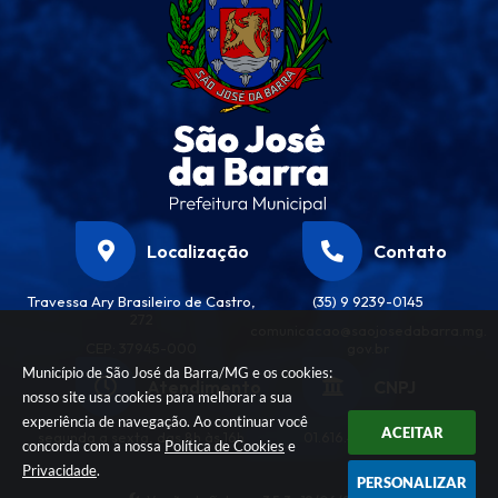
Localização
Contato
Travessa Ary Brasileiro de Castro,
(35) 9 9239-0145
272
comunicacao@saojosedabarra.mg.
CEP: 37945-000
gov.br
Município de São José da Barra/MG e os cookies:
Atendimento
CNPJ
nosso site usa cookies para melhorar a sua
experiência de navegação. Ao continuar você
ACEITAR
segunda a sexta, das 8h às 16h
01.616.458/0001-32
concorda com a nossa
Política de Cookies
e
Privacidade
.
PERSONALIZAR