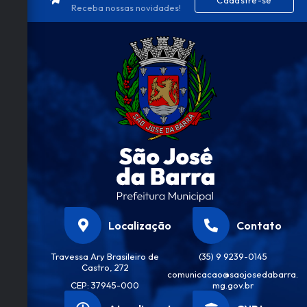
Cadastre-se
Receba nossas novidades!
Localização
Contato
Travessa Ary Brasileiro de
(35) 9 9239-0145
Castro, 272
comunicacao@saojosedabarra.
CEP: 37945-000
mg.gov.br