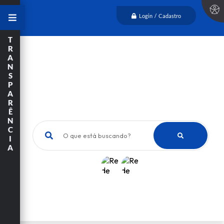
Login / Cadastro
T
R
A
N
S
P
A
R
Ê
N
C
O que está buscando?
I
A