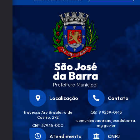
Localização
Contato
Travessa Ary Brasileiro de
(35) 9 9239-0145
Castro, 272
comunicacao@saojosedabarra.
CEP: 37945-000
mg.gov.br
Atendimento
CNPJ