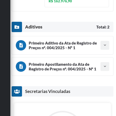
R$ 162.976,90
Aditivos
Total: 2
Primeiro Aditivo da Ata de Registro de
Preços n°. 004/2025 - Nº 1
Tipo do termo: Termo Aditivo
Ano do aditamento: 2026
Baixar
Assinado em: 13/02/2026
Primeiro Apostilamento da Ata de
Publicado em: 20/02/2026
Registro de Preços n°. 004/2025 - Nº 1
Tipo do termo: Termo de Apostilamento
Vigência: 18/02/2027
Ano do aditamento: 2026
Baixar
Assinado em: 27/01/2026
Secretarias Vinculadas