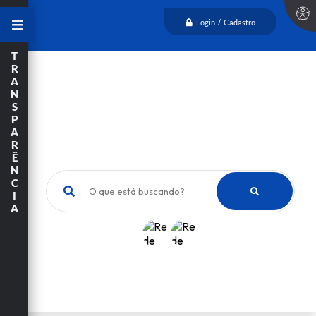
Login / Cadastro
T
R
A
N
S
P
A
R
Ê
N
C
O que está buscando?
I
A