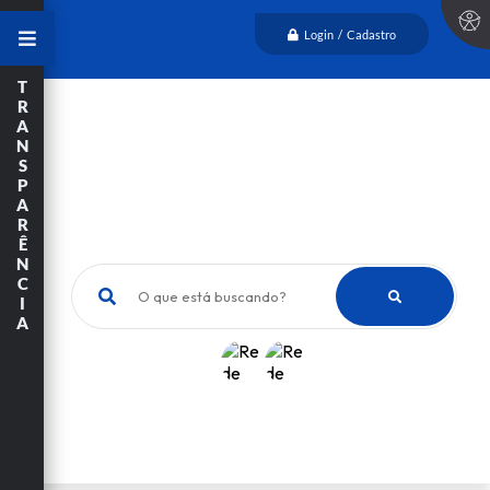
Login / Cadastro
T
R
A
N
S
P
A
R
Ê
N
C
O que está buscando?
I
A