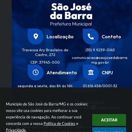
Localização
Contato
Travessa Ary Brasileiro de
(35) 9 9239-0145
Castro, 272
comunicacao@saojosedabarra.
CEP: 37945-000
mg.gov.br
Atendimento
CNPJ
segunda a sexta, das 8h às 16h
01.616.458/0001-32
Versão do Sistema:
3.5.3 - 19/06/2026
Município de São José da Barra/MG e os cookies:
Portal atualizado em:
05/08/2026 15:50
Dados Abertos
nosso site usa cookies para melhorar a sua
experiência de navegação. Ao continuar você
ACEITAR
concorda com a nossa
Política de Cookies
e
© Copyright Instar - 2006-2026. Todos os
Privacidade
.
direitos reservados -
Instar Tecnologia