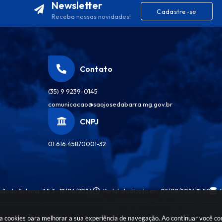
Newsletter
Cadastre-se
Receba nossas novidades!
Contato
(35) 9 9239-0145
comunicacao@saojosedabarra.mg.gov.br
CNPJ
01.616.458/0001-32
são do Sistema:
3.5.3 - 19/06/2026
Portal atualizado em:
05/08/2026 15:50
sa cookies para melhorar a sua experiência de navegação. Ao continuar você c