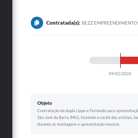
Contratada(s):
BEZZ EMPREENDIMENTOS
09/02/2026
Objeto
Contratação da dupla Lippe e Fernando para apresentação
São José da Barra (MG), incluindo o cachê dos artistas
durante as montagens e apresentação musical.