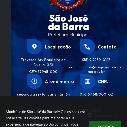
Localização
Contato
Travessa Ary Brasileiro de
(35) 9 9239-0145
Castro, 272
comunicacao@saojosedabarra.
CEP: 37945-000
mg.gov.br
Atendimento
CNPJ
segunda a sexta, das 8h às 16h
01.616.458/0001-32
Versão do Sistema:
3.5.3 - 19/06/2026
Município de São José da Barra/MG e os cookies:
Portal atualizado em:
07/08/2026 15:27
Dados Abertos
nosso site usa cookies para melhorar a sua
experiência de navegação. Ao continuar você