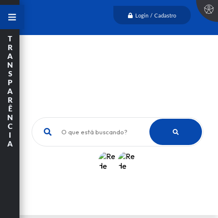
Login / Cadastro
T
R
A
N
S
P
A
R
Ê
N
C
O que está buscando?
I
A