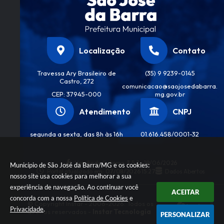
Localização
Contato
Travessa Ary Brasileiro de
(35) 9 9239-0145
Castro, 272
comunicacao@saojosedabarra.
CEP: 37945-000
mg.gov.br
Atendimento
CNPJ
segunda a sexta, das 8h às 16h
01.616.458/0001-32
Versão do Sistema:
3.5.3 - 19/06/2026
Município de São José da Barra/MG e os cookies:
Portal atualizado em:
07/08/2026 15:27
Dados Abertos
nosso site usa cookies para melhorar a sua
experiência de navegação. Ao continuar você
ACEITAR
concorda com a nossa
Política de Cookies
e
© Copyright Instar - 2006-2026. Todos os
Privacidade
.
direitos reservados -
Instar Tecnologia
PERSONALIZAR