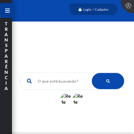
Login / Cadastro
T
R
A
N
S
P
A
R
Ê
N
C
O que está buscando?
I
A