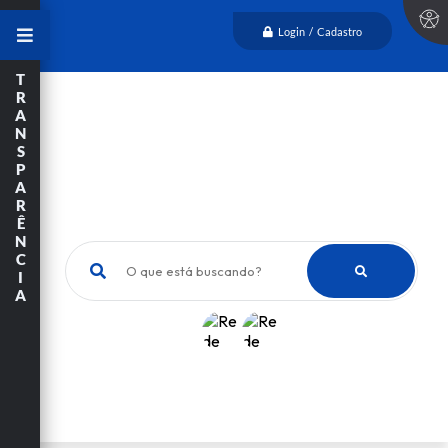
Login / Cadastro
T
R
A
N
S
P
A
R
Ê
N
C
O que está buscando?
I
A