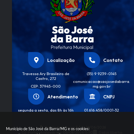
Localização
Contato
Travessa Ary Brasileiro de
(35) 9 9239-0145
Castro, 272
comunicacao@saojosedabarra.
CEP: 37945-000
mg.gov.br
Atendimento
CNPJ
segunda a sexta, das 8h às 16h
01.616.458/0001-32
Versão do Sistema:
3.5.3 - 19/06/2026
Município de São José da Barra/MG e os cookies:
Portal atualizado em:
05/08/2026 15:50
Dados Abertos