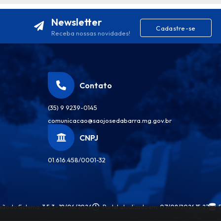
Newsletter
Cadastre-se
Receba nossas novidades!
Contato
(35) 9 9239-0145
comunicacao@saojosedabarra.mg.gov.br
CNPJ
01.616.458/0001-32
são do Sistema:
3.5.3 - 19/06/2026
Portal atualizado em:
07/08/2026 15:27