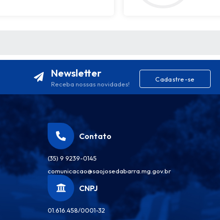
S MÍDIAS
Newsletter
Cadastre-se
Receba nossas novidades!
Contato
(35) 9 9239-0145
comunicacao@saojosedabarra.mg.gov.br
CNPJ
01.616.458/0001-32