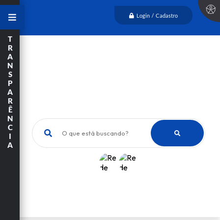
Login / Cadastro
T
R
A
N
S
P
A
R
Ê
N
C
O que está buscando?
I
A