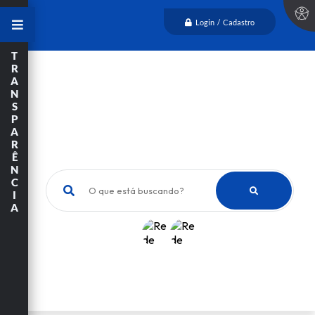
Login / Cadastro
T
R
A
N
S
P
A
R
Ê
N
C
O que está buscando?
I
A