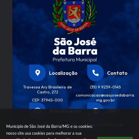
Localização
Contato
Travessa Ary Brasileiro de
(35) 9 9239-0145
Castro, 272
comunicacao@saojosedabarra.
CEP: 37945-000
mg.gov.br
Atendimento
CNPJ
segunda a sexta, das 8h às 16h
01.616.458/0001-32
Município de São José da Barra/MG e os cookies:
nosso site usa cookies para melhorar a sua