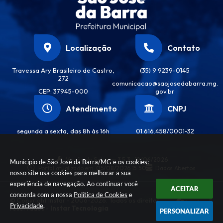
Localização
Contato
Travessa Ary Brasileiro de Castro,
(35) 9 9239-0145
272
comunicacao@saojosedabarra.mg.
CEP: 37945-000
gov.br
Atendimento
CNPJ
segunda a sexta, das 8h às 16h
01.616.458/0001-32
Versão do Sistema:
3.5.3 - 19/06/2026
Município de São José da Barra/MG e os cookies:
Portal atualizado em:
05/08/2026 15:50
Dados Abertos
nosso site usa cookies para melhorar a sua
experiência de navegação. Ao continuar você
ACEITAR
concorda com a nossa
Política de Cookies
e
© Copyright Instar - 2006-2026. Todos os direitos
Privacidade
.
reservados -
Instar Tecnologia
PERSONALIZAR