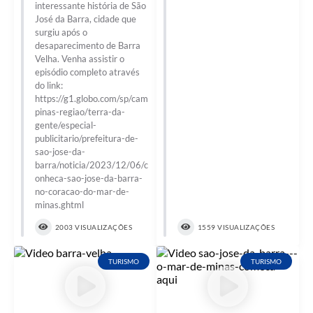
interessante história de São
José da Barra, cidade que
surgiu após o
desaparecimento de Barra
Velha. Venha assistir o
episódio completo através
do link:
https://g1.globo.com/sp/cam
pinas-regiao/terra-da-
gente/especial-
publicitario/prefeitura-de-
sao-jose-da-
barra/noticia/2023/12/06/c
onheca-sao-jose-da-barra-
no-coracao-do-mar-de-
minas.ghtml
2003 VISUALIZAÇÕES
1559 VISUALIZAÇÕES
TURISMO
TURISMO