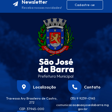
Newsletter
Cadastre-se
Receba nossas novidades!
Localização
Contato
Travessa Ary Brasileiro de Castro,
(35) 9 9239-0145
272
comunicacao@saojosedabarra.mg.
CEP: 37945-000
gov.br