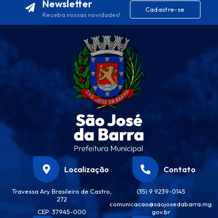
Newsletter
Cadastre-se
Receba nossas novidades!
Localização
Contato
Travessa Ary Brasileiro de Castro,
(35) 9 9239-0145
272
comunicacao@saojosedabarra.mg.
CEP: 37945-000
gov.br