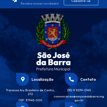
Cadastre-se
Receba nossas novidades!
Localização
Contato
Travessa Ary Brasileiro de Castro,
(35) 9 9239-0145
272
comunicacao@saojosedabarra.mg.
CEP: 37945-000
gov.br