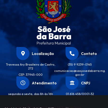
Localização
Contato
Travessa Ary Brasileiro de Castro,
(35) 9 9239-0145
272
comunicacao@saojosedabarra.mg.
CEP: 37945-000
gov.br
Atendimento
CNPJ
segunda a sexta, das 8h às 16h
01.616.458/0001-32
Versão do Sistema:
3.5.3 - 19/06/2026