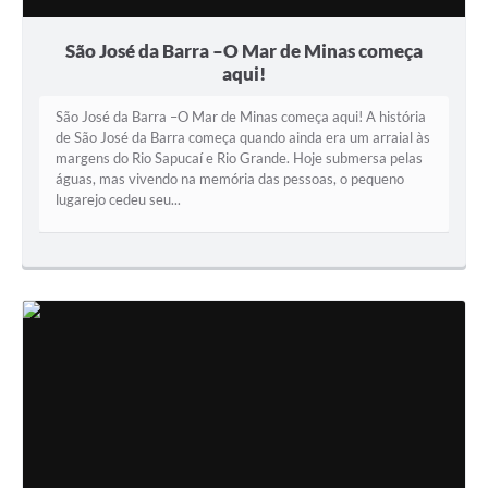
São José da Barra –O Mar de Minas começa
aqui!
São José da Barra –O Mar de Minas começa aqui! A história
de São José da Barra começa quando ainda era um arraial às
margens do Rio Sapucaí e Rio Grande. Hoje submersa pelas
águas, mas vivendo na memória das pessoas, o pequeno
lugarejo cedeu seu...