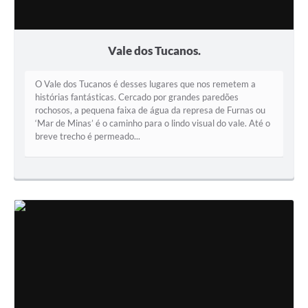
Vale dos Tucanos.
O Vale dos Tucanos é desses lugares que nos remetem a
histórias fantásticas. Cercado por grandes paredões
rochosos, a pequena faixa de água da represa de Furnas ou
‘Mar de Minas’ é o caminho para o lindo visual do vale. Até o
breve trecho é permeado...