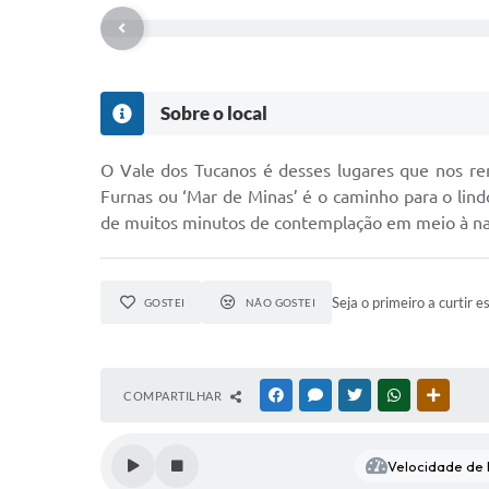
Sobre o local
O Vale dos Tucanos é desses lugares que nos re
Furnas ou ‘Mar de Minas’ é o caminho para o lind
de muitos minutos de contemplação em meio à na
Seja o primeiro a curtir e
GOSTEI
NÃO GOSTEI
COMPARTILHAR
FACEBOOK
MESSENGER
TWITTER
WHATSAPP
OUTRAS
Velocidade de l