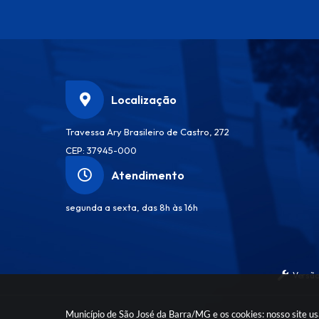
Localização
Travessa Ary Brasileiro de Castro, 272
CEP: 37945-000
Atendimento
segunda a sexta, das 8h às 16h
Versão
Município de São José da Barra/MG e os cookies: nosso site u