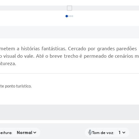
metem a histórias fantásticas. Cercado por grandes paredões 
o visual do vale. Até o breve trecho é permeado de cenários ma
tureza.
ste ponto turístico.
 MÍDIAS
eitura:
Tom de voz: