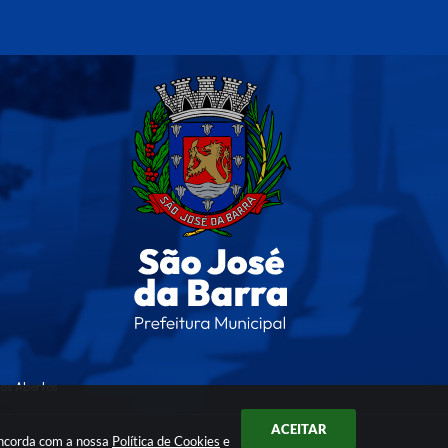
os Abertos
ACEITAR
oncorda com a nossa
Política de Cookies
e