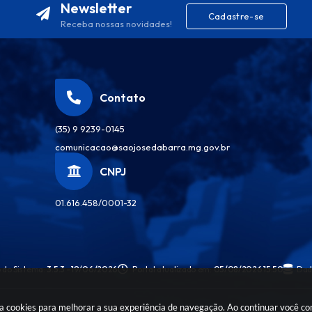
Newsletter
Cadastre-se
Receba nossas novidades!
Contato
(35) 9 9239-0145
comunicacao@saojosedabarra.mg.gov.br
CNPJ
01.616.458/0001-32
 do Sistema:
3.5.3 - 19/06/2026
Portal atualizado em:
05/08/2026 15:50
Dad
sa cookies para melhorar a sua experiência de navegação. Ao continuar você c