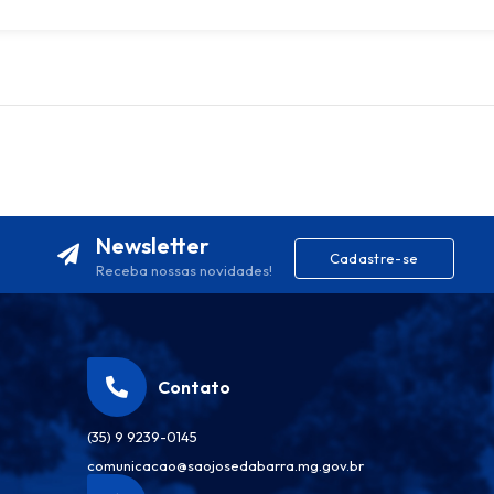
Newsletter
Cadastre-se
Receba nossas novidades!
Contato
(35) 9 9239-0145
comunicacao@saojosedabarra.mg.gov.br