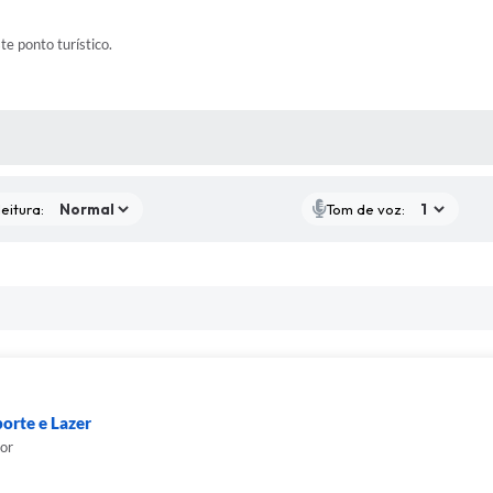
ste ponto turístico.
 MÍDIAS
eitura:
Tom de voz:
porte e Lazer
ior