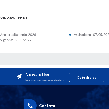
8/2025 - Nº 01
Ano do aditamento: 2026
Assinado em: 07/05/20
Vigência: 09/05/2027
S MÍDIAS
Newsletter
Cadastre-se
Receba nossas novidades!
Contato