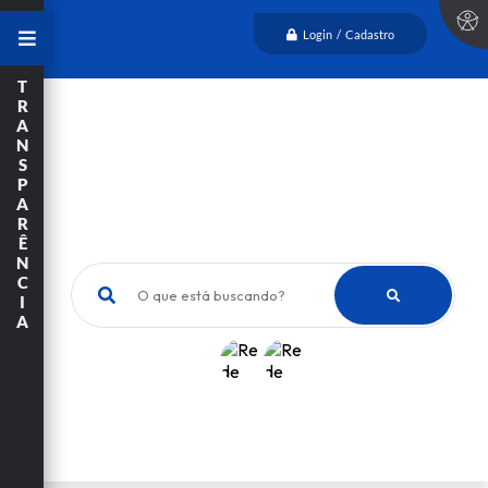
Login / Cadastro
T
R
A
N
S
P
A
R
Ê
N
C
O que está buscando?
I
A