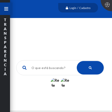
Login / Cadastro
T
R
A
N
S
P
A
R
Ê
N
C
O que está buscando?
I
A