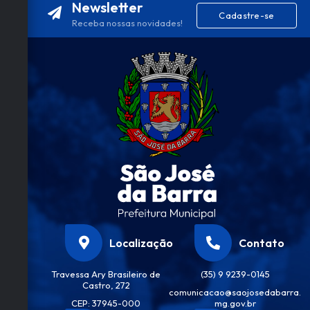
Newsletter
Cadastre-se
Receba nossas novidades!
Localização
Contato
Travessa Ary Brasileiro de
(35) 9 9239-0145
Castro, 272
comunicacao@saojosedabarra.
CEP: 37945-000
mg.gov.br