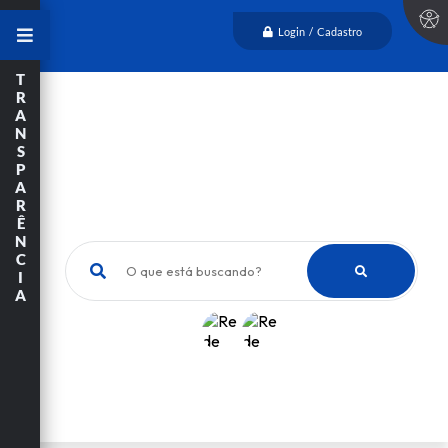
Login / Cadastro
T
R
A
N
S
P
A
R
Ê
N
C
O que está buscando?
I
A