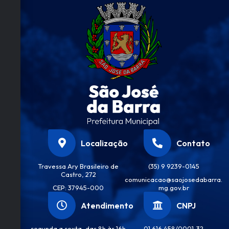
Localização
Contato
Travessa Ary Brasileiro de
(35) 9 9239-0145
Castro, 272
comunicacao@saojosedabarra.
CEP: 37945-000
mg.gov.br
Atendimento
CNPJ
segunda a sexta, das 8h às 16h
01.616.458/0001-32