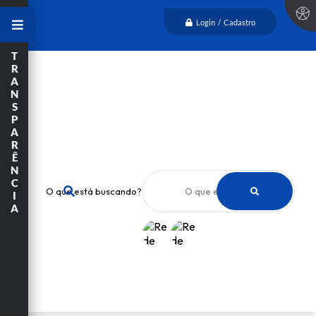
Login / Cadastro
T
R
A
N
S
P
A
R
Ê
N
C
O que está buscando?
I
A