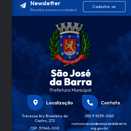
Newsletter
Cadastre-se
Receba nossas novidades!
Localização
Contato
Travessa Ary Brasileiro de
(35) 9 9239-0145
Castro, 272
comunicacao@saojosedabarra.
CEP: 37945-000
mg.gov.br