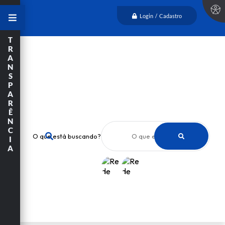
Login / Cadastro
T
R
A
N
S
P
A
R
Ê
N
C
O que está buscando?
I
A