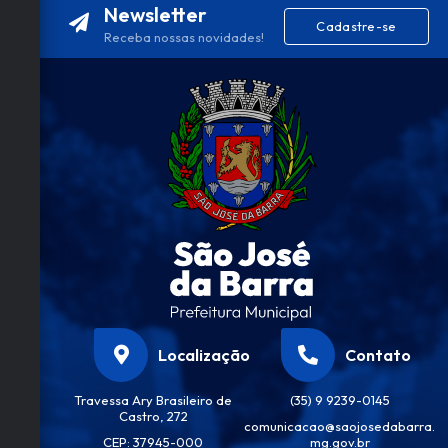
Newsletter
Cadastre-se
Receba nossas novidades!
Localização
Contato
Travessa Ary Brasileiro de
(35) 9 9239-0145
Castro, 272
comunicacao@saojosedabarra.
CEP: 37945-000
mg.gov.br