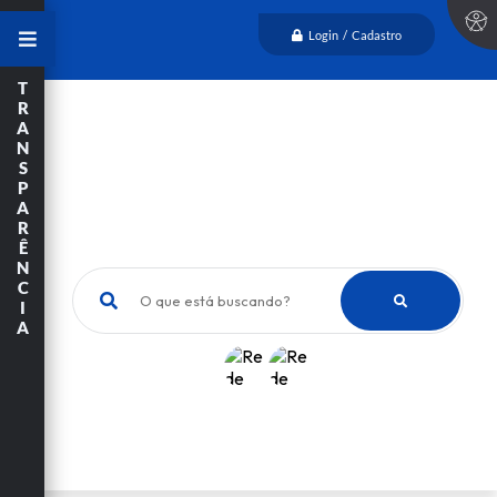
Login / Cadastro
T
R
A
N
S
P
A
R
Ê
N
C
O que está buscando?
I
A