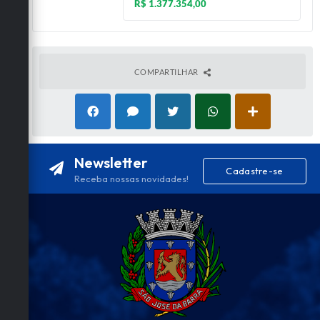
R$ 1.377.354,00
COMPARTILHAR
Newsletter
Cadastre-se
Receba nossas novidades!