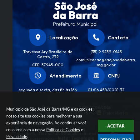
Localização
Contato
Travessa Ary Brasileiro de
(35) 9 9239-0145
Castro, 272
comunicacao@saojosedabarra.
CEP: 37945-000
mg.gov.br
Atendimento
CNPJ
segunda a sexta, das 8h às 16h
01.616.458/0001-32
Versão do Sistema:
3.5.3 - 19/06/2026
Município de São José da Barra/MG e os cookies:
Portal atualizado em:
07/08/2026 15:27
Dados Abertos
nosso site usa cookies para melhorar a sua
experiência de navegação. Ao continuar você
ACEITAR
concorda com a nossa
Política de Cookies
e
© Copyright Instar - 2006-2026. Todos os
Privacidade
.
direitos reservados -
Instar Tecnologia